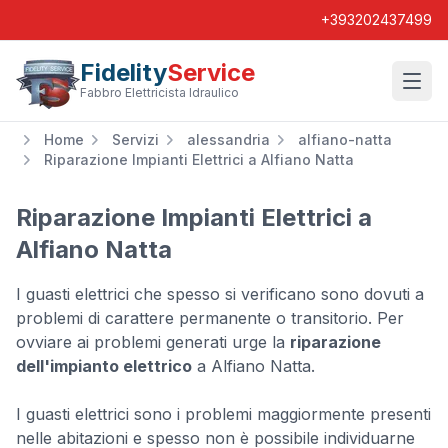
+393202437499
Fidelity
Service
Wishl
Fabbro Elettricista Idraulico
Home
Servizi
alessandria
alfiano-natta
Riparazione Impianti Elettrici a Alfiano Natta
Riparazione Impianti Elettrici a
Alfiano Natta
I guasti elettrici che spesso si verificano sono dovuti a
problemi di carattere permanente o transitorio. Per
ovviare ai problemi generati urge la
riparazione
dell'impianto elettrico
a Alfiano Natta.
I guasti elettrici sono i problemi maggiormente presenti
nelle abitazioni e spesso non è possibile individuarne