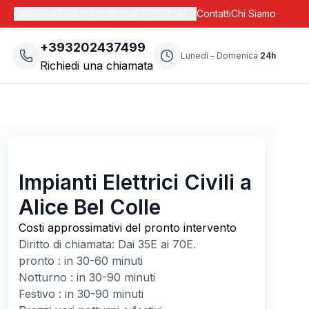
Fabbri
Idraulici
Elettricisti
Portfolio
Contatti
Chi Siamo
+393202437499
Lunedì – Domenica
24h
Richiedi una chiamata
Impianti Elettrici Civili a
Alice Bel Colle
Costi approssimativi del pronto intervento
Diritto di chiamata: Dai
35
E ai
70
E.
pronto : in 30-60 minuti
Notturno : in 30-90 minuti
Festivo : in 30-90 minuti