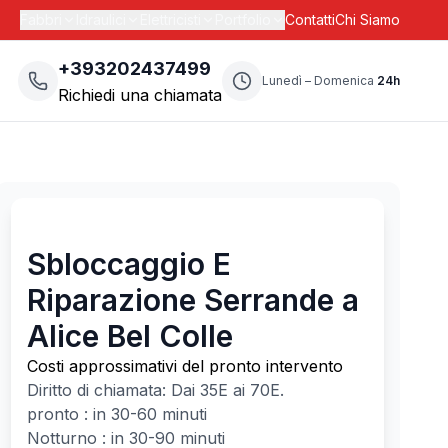
Fabbri
Idraulici
Elettricisti
Portfolio
Contatti
Chi Siamo
+393202437499
Lunedì – Domenica
24h
Richiedi una chiamata
Sbloccaggio E
Riparazione Serrande a
Alice Bel Colle
Costi approssimativi del pronto intervento
Diritto di chiamata: Dai
35
E ai
70
E.
pronto : in 30-60 minuti
Notturno : in 30-90 minuti