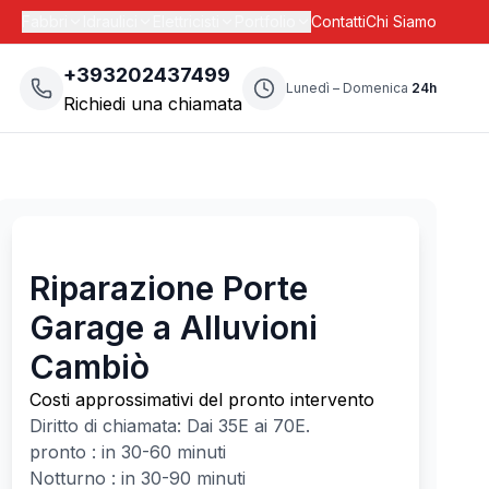
Fabbri
Idraulici
Elettricisti
Portfolio
Contatti
Chi Siamo
+393202437499
Lunedì – Domenica
24h
Richiedi una chiamata
Riparazione Porte
Garage a Alluvioni
Cambiò
Costi approssimativi del pronto intervento
Diritto di chiamata: Dai
35
E ai
70
E.
pronto : in 30-60 minuti
Notturno : in 30-90 minuti