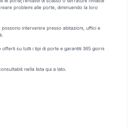
i le porte;Tentativi di scasso o serrature rimaste
reare problemi alle porte, diminuendo la loro
 possono intervenire presso abitazioni, uffici e
à.
offerti su tutti i tipi di porte e garantiti 365 giorni
sultabili nella lista qui a lato.