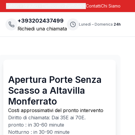
Fabbri
Idraulici
Elettricisti
Portfolio
Contatti
Chi Siamo
+393202437499
Lunedì – Domenica
24h
Richiedi una chiamata
Apertura Porte Senza
Scasso a Altavilla
Monferrato
Costi approssimativi del pronto intervento
Diritto di chiamata: Dai
35
E ai
70
E.
pronto : in 30-60 minute
Notturno : in 30-90 minute