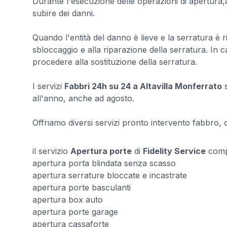
Durante l'esecuzione delle operazioni di apertura,
subire dei danni.
Quando l'entità del danno è lieve e la serratura è ri
sbloccaggio e alla riparazione della serratura. In 
procedere alla sostituzione della serratura.
I servizi
Fabbri 24h su 24 a Altavilla Monferrato
s
all'anno, anche ad agosto.
Offriamo diversi servizi pronto intervento fabbro, con
il servizio
Apertura porte
di
Fidelity Service
comp
apertura porta blindata senza scasso
apertura serrature bloccate e incastrate
apertura porte basculanti
apertura box auto
apertura porte garage
apertura cassaforte