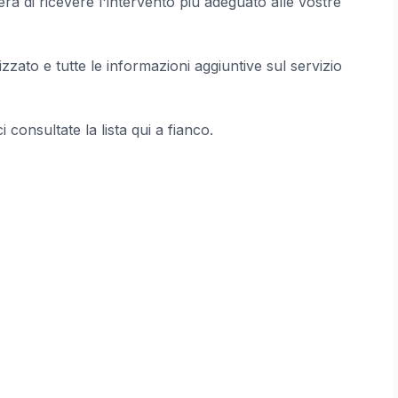
erà di ricevere l'intervento più adeguato alle vostre
zzato e tutte le informazioni aggiuntive sul servizio
ici consultate la lista qui a fianco.