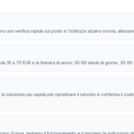
ono una verifica rapida sul posto e l'indirizzo alzano-scrivia, alessan
e da 35 a 70 EUR e la finestra di arrivo: 30-60 minuti di giorno, 30-90
e la soluzione piu rapida per ripristinare il servizio e conferma il cos
ano Scrivia, testiamo il funzionamento e ti lasciamo le indicazioni ut