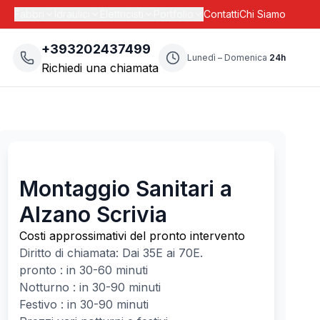
Fabbri
Idraulici
Elettricisti
Portfolio
Contatti
Chi Siamo
+393202437499
Lunedì – Domenica
24h
Richiedi una chiamata
Montaggio Sanitari a
Alzano Scrivia
Costi approssimativi del pronto intervento
Diritto di chiamata: Dai
35
E ai
70
E.
pronto : in 30-60 minuti
Notturno : in 30-90 minuti
Festivo : in 30-90 minuti