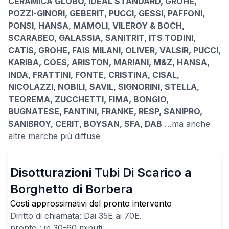
CERAMICA GLOBO, IDEAL STANDARD, GROHE,
POZZI-GINORI, GEBERIT, PUCCI, GESSI, PAFFONI,
PONSI, HANSA, MAMOLI, VILEROY & BOCH,
SCARABEO, GALASSIA, SANITRIT, ITS TODINI,
CATIS, GROHE, FAIS MILANI, OLIVER, VALSIR, PUCCI,
KARIBA, COES, ARISTON, MARIANI, M&Z, HANSA,
INDA, FRATTINI, FONTE, CRISTINA, CISAL,
NICOLAZZI, NOBILI, SAVIL, SIGNORINI, STELLA,
TEOREMA, ZUCCHETTI, FIMA, BONGIO,
BUGNATESE, FANTINI, FRANKE, RESP, SANIPRO,
SANIBROY, CERIT, BOYSAN, SFA, DAB
…ma anche
altre marche più diffuse
Disotturazioni Tubi Di Scarico a
Borghetto di Borbera
Costi approssimativi del pronto intervento
Diritto di chiamata: Dai
35
E ai
70
E.
pronto : in 30-60 minuti