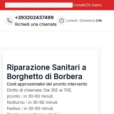
Fabbri
Idraulici
Elettricisti
Portfolio
Contatti
Chi Siamo
+393202437499
Lunedì – Domenica
24h
Richiedi una chiamata
Riparazione Sanitari a
Borghetto di Borbera
Costi approssimativi del pronto intervento
Diritto di chiamata: Dai
35
E ai
70
E.
pronto : in 30-60 minuti
Notturno : in 30-90 minuti
Festivo : in 30-90 minuti