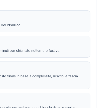
del idraulico.
 minuti per chiamate notturne o festive.
 costo finale in base a complessità, ricambi e fascia
i utili per evitare nuovi blocchi di wc e sanitari.