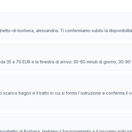
rghetto-di-borbera, alessandria. Ti confermiamo subito la disponibilità 
e da 35 a 70 EUR e la finestra di arrivo: 30-60 minuti di giorno, 30-90
, lo scarico bagno e il tratto in cui si forma l'ostruzione e conferma il
rghetto di Borbera, testiamo il funzionamento e ti lasciamo indicazion