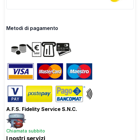
Metodi di pagamento
A.F.S. Fidelity Service S.N.C.
Chiamata subbito
I nostri servizi