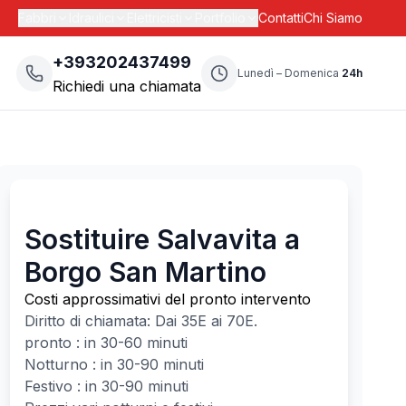
Fabbri
Idraulici
Elettricisti
Portfolio
Contatti
Chi Siamo
+393202437499
Lunedì – Domenica
24h
Richiedi una chiamata
Sostituire Salvavita a
Borgo San Martino
Costi approssimativi del pronto intervento
Diritto di chiamata: Dai
35
E ai
70
E.
pronto : in 30-60 minuti
Notturno : in 30-90 minuti
Festivo : in 30-90 minuti