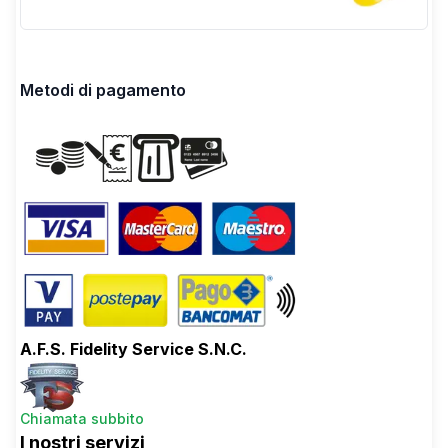
Metodi di pagamento
A.F.S. Fidelity Service S.N.C.
Chiamata subbito
I nostri servizi