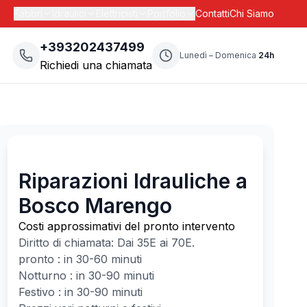
Fabbri
Idraulici
Elettricisti
Portfolio
Contatti
Chi Siamo
+393202437499
Lunedì – Domenica
24h
Richiedi una chiamata
Riparazioni Idrauliche a
Bosco Marengo
Costi approssimativi del pronto intervento
Diritto di chiamata: Dai
35
E ai
70
E.
pronto : in 30-60 minuti
Notturno : in 30-90 minuti
Festivo : in 30-90 minuti