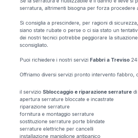
Se la serratura è riutilizzabile e il danno è lieve s
serratura, altrimenti bisogna per forza procedere 
Si consiglia a prescindere, per ragioni di sicurezza, 
siano state rubate o perse o ci sia stato un tentativ
dei nostri tecnici potrebbe peggiorare la situazione 
sconsigliato.
Puoi richiedere i nostri servizi
Fabbri a Treviso
24h
Offriamo diversi servizi pronto intervento fabbro, con
il servizio
Sbloccaggio e riparazione serrature
d
apertura serrature bloccate e incastrate
riparazione serrature
fornitura e montaggio serrature
sostituzione serrature porte blindate
serrature elettriche per cancelli
installazione maniglione antipanico