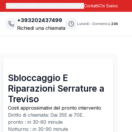
Fabbri
Idraulici
Elettricisti
Portfolio
Contatti
Chi Siamo
+393202437499
Lunedì – Domenica
24h
Richiedi una chiamata
Sbloccaggio E
Riparazioni Serrature a
Treviso
Costi approssimativi del pronto intervento
Diritto di chiamata: Dai
35
E ai
70
E.
pronto : in 30-60 minute
Notturno : in 30-90 minute