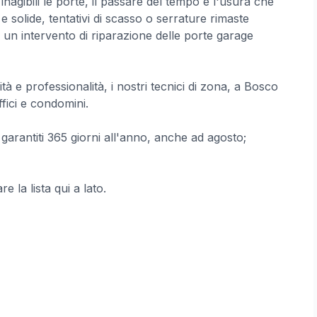
agibili le porte, il passare del tempo e l'usura che
e solide, tentativi di scasso o serrature rimaste
 un intervento di riparazione delle porte garage
à e professionalità, i nostri tecnici di zona, a Bosco
fici e condomini.
arantiti 365 giorni all'anno, anche ad agosto;
e la lista qui a lato.