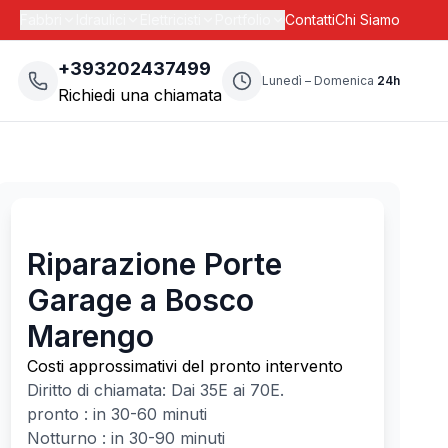
Fabbri
Idraulici
Elettricisti
Portfolio
Contatti
Chi Siamo
+393202437499
Lunedì – Domenica
24h
Richiedi una chiamata
Riparazione Porte
Garage a Bosco
Marengo
Costi approssimativi del pronto intervento
Diritto di chiamata: Dai
35
E ai
70
E.
pronto : in 30-60 minuti
Notturno : in 30-90 minuti