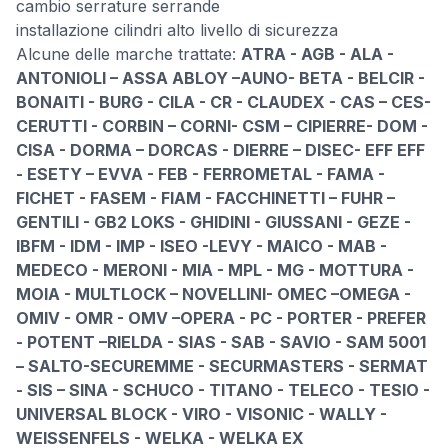
cambio serrature serrande
installazione cilindri alto livello di sicurezza
Alcune delle marche trattate:
ATRA - AGB - ALA -
ANTONIOLI – ASSA ABLOY –AUNO- BETA - BELCIR -
BONAITI - BURG - CILA - CR - CLAUDEX - CAS – CES-
CERUTTI - CORBIN – CORNI- CSM – CIPIERRE- DOM -
CISA - DORMA – DORCAS - DIERRE – DISEC- EFF EFF
- ESETY – EVVA - FEB - FERROMETAL - FAMA -
FICHET - FASEM - FIAM - FACCHINETTI – FUHR –
GENTILI - GB2 LOKS - GHIDINI - GIUSSANI - GEZE -
IBFM - IDM - IMP - ISEO -LEVY - MAICO - MAB -
MEDECO - MERONI - MIA - MPL - MG - MOTTURA -
MOIA - MULTLOCK – NOVELLINI- OMEC –OMEGA -
OMIV - OMR - OMV –OPERA - PC - PORTER - PREFER
- POTENT –RIELDA - SIAS - SAB - SAVIO - SAM 5001
– SALTO-SECUREMME - SECURMASTERS - SERMAT
- SIS – SINA - SCHUCO - TITANO - TELECO - TESIO -
UNIVERSAL BLOCK - VIRO - VISONIC - WALLY -
WEISSENFELS - WELKA - WELKA EX