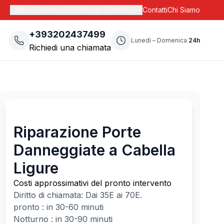
Fabbri
Idraulici
Elettricisti
Portfolio
Contatti
Chi Siamo
+393202437499
Lunedì – Domenica
24h
Richiedi una chiamata
Riparazione Porte
Danneggiate a Cabella
Ligure
Costi approssimativi del pronto intervento
Diritto di chiamata: Dai
35
E ai
70
E.
pronto : in 30-60 minuti
Notturno : in 30-90 minuti