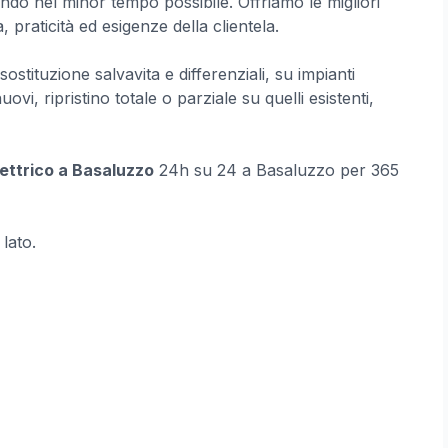
do nel minor tempo possibile. Offriamo le migliori
praticità ed esigenze della clientela.
ostituzione salvavita e differenziali, su impianti
 nuovi, ripristino totale o parziale su quelli esistenti,
lettrico a Basaluzzo
24h su 24 a Basaluzzo per 365
 lato.