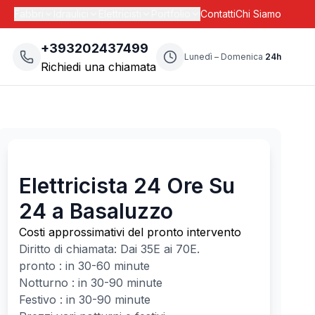
Fabbri
Idraulici
Elettricisti
Portfolio
Contatti
Chi Siamo
+393202437499
Lunedì – Domenica
24h
Richiedi una chiamata
Elettricista 24 Ore Su
24 a Basaluzzo
Costi approssimativi del pronto intervento
Diritto di chiamata: Dai
35
E ai
70
E.
pronto : in 30-60 minute
Notturno : in 30-90 minute
Festivo : in 30-90 minute