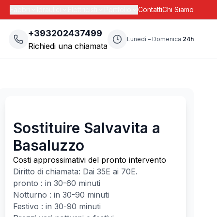
Fabbri
Idraulici
Elettricisti
Portfolio
Contatti
Chi Siamo
+393202437499
Lunedì – Domenica
24h
Richiedi una chiamata
Sostituire Salvavita a
Basaluzzo
Costi approssimativi del pronto intervento
Diritto di chiamata: Dai
35
E ai
70
E.
pronto : in 30-60 minuti
Notturno : in 30-90 minuti
Festivo : in 30-90 minuti