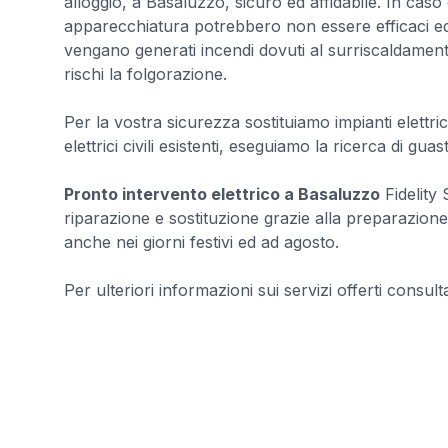
alloggio, a Basaluzzo, sicuro ed affidabile. In caso c
apparecchiatura potrebbero non essere efficaci ed 
vengano generati incendi dovuti al surriscaldament
rischi la folgorazione.
Per la vostra sicurezza sostituiamo impianti elettrici
elettrici civili esistenti, eseguiamo la ricerca di guasti
Pronto intervento elettrico a Basaluzzo
Fidelity 
riparazione e sostituzione grazie alla preparazione d
anche nei giorni festivi ed ad agosto.
Per ulteriori informazioni sui servizi offerti consultar