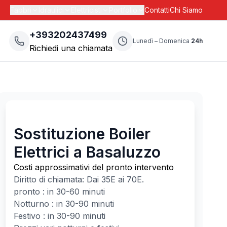
Fabbri
Idraulici
Elettricisti
Portfolio
Contatti
Chi Siamo
+393202437499
Lunedì – Domenica
24h
Richiedi una chiamata
Sostituzione Boiler
Elettrici a Basaluzzo
Costi approssimativi del pronto intervento
Diritto di chiamata: Dai
35
E ai
70
E.
pronto : in 30-60 minuti
Notturno : in 30-90 minuti
Festivo : in 30-90 minuti